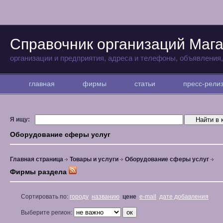
Справочник организаций Маг
организации и предприятия, адреса и телефоны, объявления
главная
фирмы
статьи
пресс-рел
Я ищу:
Оборудование сферы услуг
Главная страница
Товары и услуги
Оборудование сферы услуг
Фирмы раздела
Сортировать по:
городу
названию
цене
e-mail
дате добавления
Выберите регион: