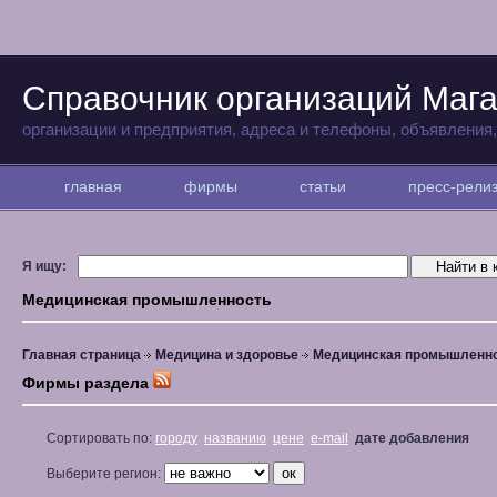
Справочник организаций Маг
организации и предприятия, адреса и телефоны, объявления
главная
фирмы
статьи
пресс-рел
Я ищу:
Медицинская промышленность
Главная страница
Медицина и здоровье
Медицинская промышленн
Фирмы раздела
Сортировать по:
городу
названию
цене
e-mail
дате добавления
Выберите регион: