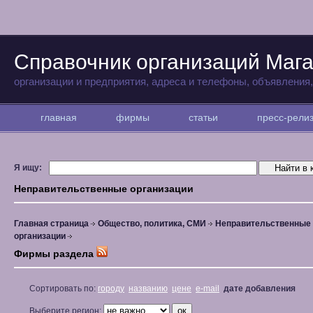
Справочник организаций Маг
организации и предприятия, адреса и телефоны, объявления
главная
фирмы
статьи
пресс-рел
Я ищу:
Неправительственные организации
Главная страница
Общество, политика, СМИ
Неправительственные
организации
Фирмы раздела
Сортировать по:
городу
названию
цене
e-mail
дате добавления
Выберите регион: