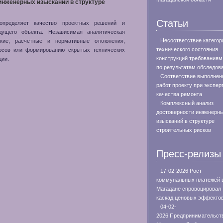
инженерных изысканий в структуре
Статьи
определяет качество проектных решений и
дущего объекта. Независимая аналитическая
Несоответствие категор
кие, расчетные и нормативные отклонения,
технического состояния
рсов или формированию скрытых технических
конструкций требования
ции.
по результатам обследов
Соответствие выполнен
работ проекту при экспер
качества ремонта
Комплексный анализ
достоверности инженерн
изысканий в структуре
строительных рисков
Пресс-релизы
17-02-2026 Рост
коммунальных платежей 
Магадане спровоцировал
каскад ценовых эффекто
04-02-
2026 Предпринимательст