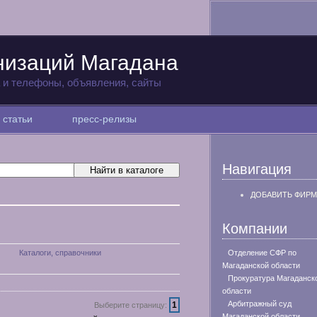
низаций Магадана
а и телефоны, объявления, сайты
статьи
пресс-релизы
Навигация
ДОБАВИТЬ ФИРМ
Компании
Каталоги, справочники
Отделение СФР по
Магаданской области
Прокуратура Магаданск
области
Арбитражный суд
1
Выберите страницу:
Магаданской области