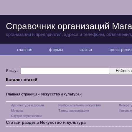
Справочник организаций Маг
организации и предприятия, адреса и телефоны, объявления
главная
фирмы
статьи
пресс-рел
Я ищу:
Каталог статей
Главная страница
Искусство и культура
Архитектура и дизайн
Изобразительное искусство
Литерат
Музыка
Танец, хореография
Фотоиск
Студии звукозаписи
Статьи раздела Искусство и культура