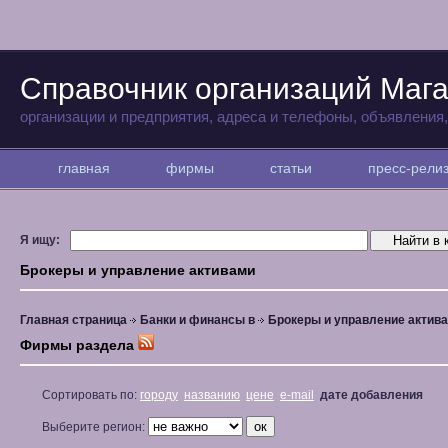
Справочник организаций Маг
организации и предприятия, адреса и телефоны, объявления
главная
фирмы
статьи
пресс-рел
Я ищу:
Брокеры и управление активами
Главная страница
Банки и финансы в
Брокеры и управление актив
Фирмы раздела
Сортировать по:
городу
названию
цене
e-mail
дате добавления
Выберите регион: