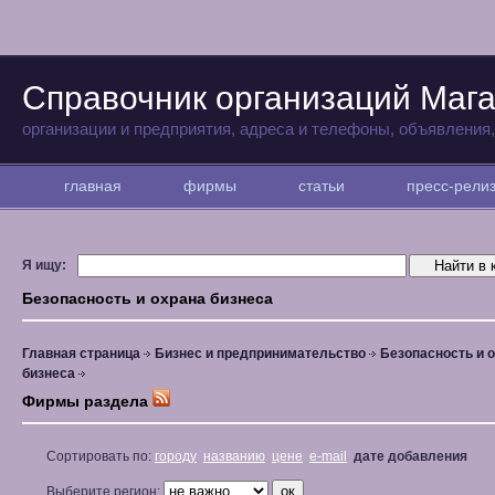
Справочник организаций Маг
организации и предприятия, адреса и телефоны, объявления
главная
фирмы
статьи
пресс-рел
Я ищу:
Безопасность и охрана бизнеса
Главная страница
Бизнес и предпринимательство
Безопасность и 
бизнеса
Фирмы раздела
Сортировать по:
городу
названию
цене
e-mail
дате добавления
Выберите регион: