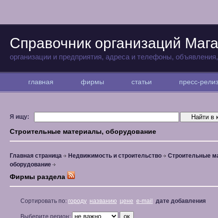
Справочник организаций Маг
организации и предприятия, адреса и телефоны, объявления
главная
фирмы
статьи
пресс-рел
Я ищу:
Строительные материалы, оборудование
Главная страница
Недвижимость и строительство
Строительные м
оборудование
Фирмы раздела
Сортировать по:
городу
названию
цене
e-mail
дате добавления
Выберите регион: