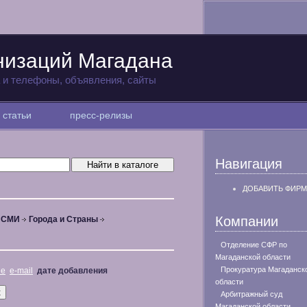
низаций Магадана
а и телефоны, объявления, сайты
статьи
пресс-релизы
Навигация
ДОБАВИТЬ ФИРМ
Компании
, СМИ
Города и Страны
Отделение СФР по
Магаданской области
Прокуратура Магаданск
не
e-mail
дате добавления
области
Арбитражный суд
Магаданской области