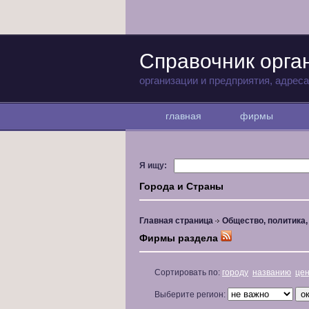
Справочник орга
организации и предприятия, адрес
главная
фирмы
Я ищу:
Города и Страны
Главная страница
Общество, политика
Фирмы раздела
Сортировать по:
городу
названию
це
Выберите регион: