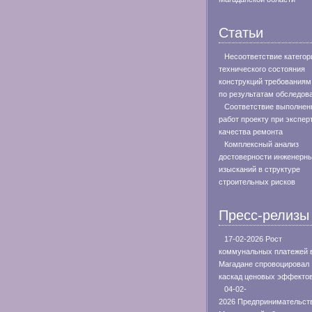
Статьи
Несоответствие категор
технического состояния
конструкций требования
по результатам обследов
Соответствие выполнен
работ проекту при экспер
качества ремонта
Комплексный анализ
достоверности инженерн
изысканий в структуре
строительных рисков
Пресс-релизы
17-02-2026 Рост
коммунальных платежей 
Магадане спровоцировал
каскад ценовых эффекто
04-02-
2026 Предпринимательст