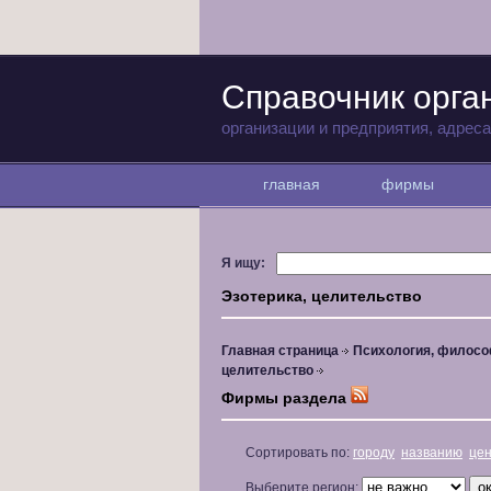
Справочник орга
организации и предприятия, адрес
главная
фирмы
Я ищу:
Эзотерика, целительство
Главная страница
Психология, филосо
целительство
Фирмы раздела
Сортировать по:
городу
названию
це
Выберите регион: