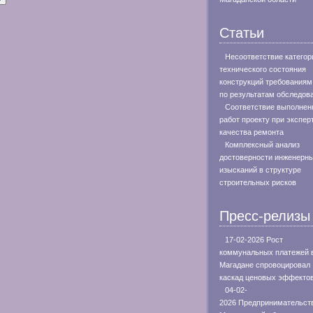
Статьи
Несоответствие категор
технического состояния
конструкций требования
по результатам обследов
Соответствие выполнен
работ проекту при экспер
качества ремонта
Комплексный анализ
достоверности инженерн
изысканий в структуре
строительных рисков
Пресс-релизы
17-02-2026 Рост
коммунальных платежей 
Магадане спровоцировал
каскад ценовых эффекто
04-02-
2026 Предпринимательст