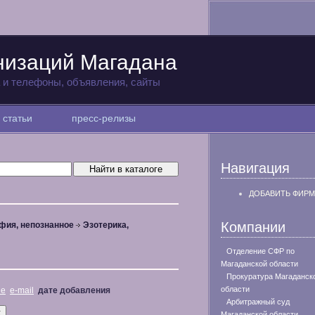
низаций Магадана
а и телефоны, объявления, сайты
статьи
пресс-релизы
Навигация
ДОБАВИТЬ ФИРМ
Компании
фия, непознанное
Эзотерика,
Отделение СФР по
Магаданской области
Прокуратура Магаданск
области
не
e-mail
дате добавления
Арбитражный суд
Магаданской области